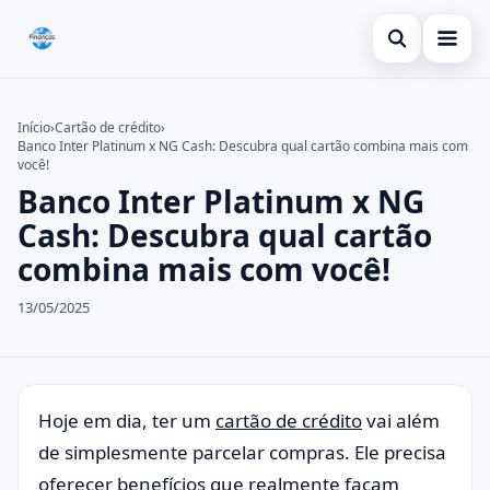
Abrir busca
Inicial
Início
›
Cartão de crédito
›
Banco Inter Platinum x NG Cash: Descubra qual cartão combina mais com
Buscar no site
Cartão de crédito
×
você!
Banco Inter Platinum x NG
Buscar por:
Dicas
Cash: Descubra qual cartão
Pressione Enter para buscar ou ESC para fechar.
Economia
combina mais com você!
13/05/2025
Hoje em dia, ter um
cartão de crédito
vai além
de simplesmente parcelar compras. Ele precisa
oferecer benefícios que realmente façam