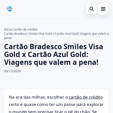
Abrir busca
Inicial
Início
›
Cartão de crédito
›
Cartão Bradesco Smiles Visa Gold x Cartão Azul Gold: Viagens que valem a
Buscar no site
Cartão de crédito
×
pena!
Cartão Bradesco Smiles Visa
Buscar por:
Dicas
Gold x Cartão Azul Gold:
Pressione Enter para buscar ou ESC para fechar.
Economia
Viagens que valem a pena!
03/12/2024
Na era das milhas, escolher o
cartão de crédito
certo é quase como ter um passe para explorar
o mundo sem precisar tirar o pé do chão. Se