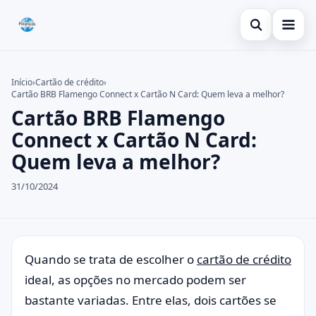
Abrir busca
Inicial
Início
›
Cartão de crédito
›
Cartão BRB Flamengo Connect x Cartão N Card: Quem leva a melhor?
Buscar no site
Cartão de crédito
×
Cartão BRB Flamengo
Buscar por:
Dicas
Connect x Cartão N Card:
Quem leva a melhor?
Pressione Enter para buscar ou ESC para fechar.
Economia
31/10/2024
Quando se trata de escolher o
cart
ão de crédito
ideal, as opções no mercado podem ser
bastante variadas. Entre elas, dois cartões se