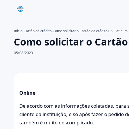
Início
›
Cartão de crédito
›
Como solicitar o Cartão de crédito C6 Platinum
Como solicitar o Cartão
Buscar no site
Buscar por:
05/08/2023
Pressione Enter para buscar ou ESC para fechar.
Online
De acordo com as informações coletadas, para so
cliente da instituição, e só após fazer o pedido 
também é muito descomplicado.