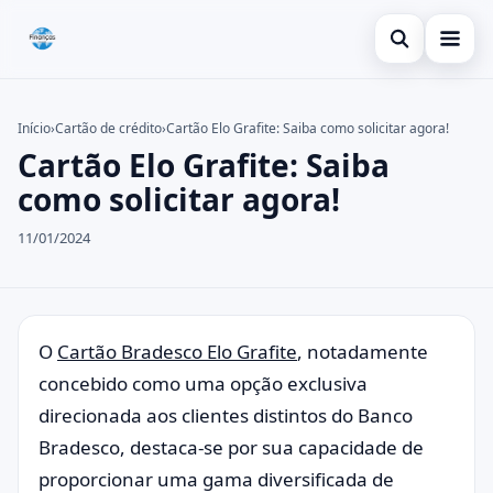
Abrir busca
Inicial
Início
›
Cartão de crédito
›
Cartão Elo Grafite: Saiba como solicitar agora!
Cartão Elo Grafite: Saiba
Buscar no site
Cartão de crédito
×
como solicitar agora!
Buscar por:
Dicas
11/01/2024
Pressione Enter para buscar ou ESC para fechar.
Economia
O
Cartão Bradesco Elo Grafite
, notadamente
concebido como uma opção exclusiva
direcionada aos clientes distintos do Banco
Bradesco, destaca-se por sua capacidade de
proporcionar uma gama diversificada de