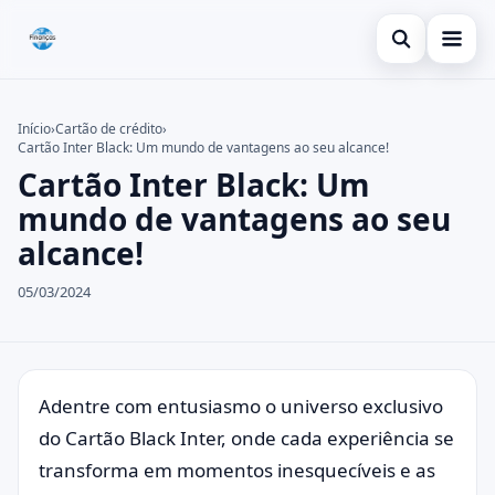
Abrir busca
Inicial
Início
›
Cartão de crédito
›
Cartão Inter Black: Um mundo de vantagens ao seu alcance!
Buscar no site
Cartão de crédito
×
Cartão Inter Black: Um
Buscar por:
Dicas
mundo de vantagens ao seu
alcance!
Pressione Enter para buscar ou ESC para fechar.
Economia
05/03/2024
Adentre com entusiasmo o universo exclusivo
do Cartão Black Inter, onde cada experiência se
transforma em momentos inesquecíveis e as