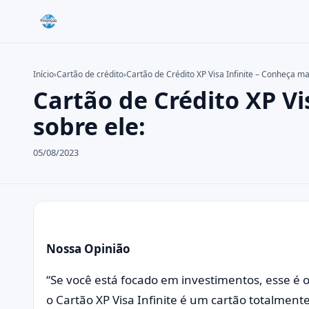
Início
›
Cartão de crédito
›
Cartão de Crédito XP Visa Infinite – Conheça ma
Cartão de Crédito XP Vi
Buscar no site
Buscar por:
sobre ele:
Pressione Enter para buscar ou ESC para fechar.
05/08/2023
Nossa Opinião
“Se você está focado em investimentos, esse é o
o Cartão XP Visa Infinite é um cartão totalmen