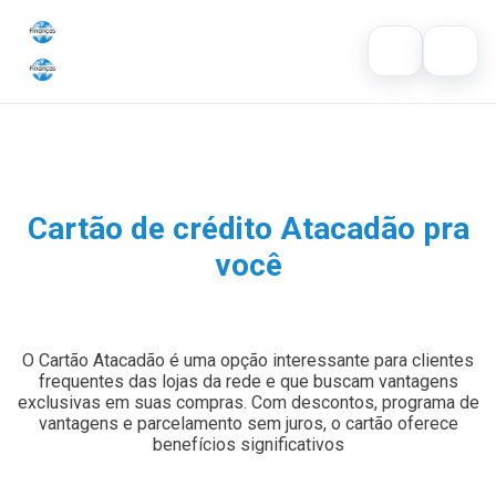
Ir para o conteúdo
Abrir busca
Buscar por:
Inicial
Buscar no site
Cartão de crédito
×
Cartão de crédito Atacadão pra
Dicas
você
Pressione Enter para buscar ou ESC para fechar.
Economia
O Cartão Atacadão é uma opção interessante para clientes
frequentes das lojas da rede e que buscam vantagens
exclusivas em suas compras. Com descontos, programa de
vantagens e parcelamento sem juros, o cartão oferece
benefícios significativos