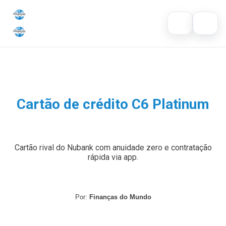
Ir para o conteúdo
Abrir busca
Buscar por:
Inicial
Buscar no site
Cartão de crédito
×
Cartão de crédito C6 Platinum
Dicas
Pressione Enter para buscar ou ESC para fechar.
Economia
Cartão rival do Nubank com anuidade zero e contratação
rápida via app.
Por:
Finanças do Mundo