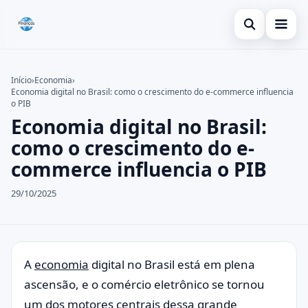
Abrir busca
Inicial
Início
›
Economia
›
Economia digital no Brasil: como o crescimento do e-commerce influencia
Buscar no site
Cartão de crédito
×
o PIB
Economia digital no Brasil:
Buscar por:
Dicas
como o crescimento do e-
Pressione Enter para buscar ou ESC para fechar.
Economia
commerce influencia o PIB
29/10/2025
A
economia
digital no Brasil está em plena
ascensão, e o comércio eletrônico se tornou
um dos motores centrais dessa grande