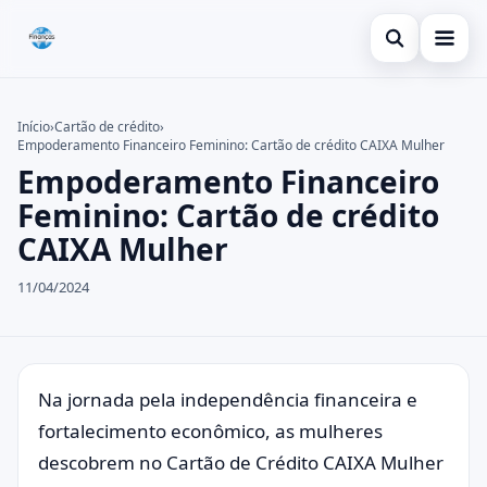
Abrir busca
Inicial
Início
›
Cartão de crédito
›
Empoderamento Financeiro Feminino: Cartão de crédito CAIXA Mulher
Buscar no site
Cartão de crédito
×
Empoderamento Financeiro
Buscar por:
Dicas
Feminino: Cartão de crédito
CAIXA Mulher
Pressione Enter para buscar ou ESC para fechar.
Economia
11/04/2024
Na jornada pela independência financeira e
fortalecimento econômico, as mulheres
descobrem no Cartão de Crédito CAIXA Mulher