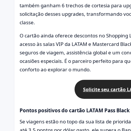
também ganham 6 trechos de cortesia para upg
solicitação desses upgrades, transformando vo
classe.
O cartão ainda oferece descontos no Shopping 
acesso às salas VIP da LATAM e Mastercard Black
seguros de viagem, assistência global e um conci
ocasiões especiais. É o parceiro perfeito para 
conforto ao explorar o mundo.
Solicite seu cartão 
Pontos positivos do cartão LATAM Pass Black 
Se viagens estão no topo da sua lista de priori
até 3,5 pontos por dólar gasto, ele supera o B