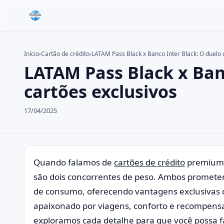
Início
›
Cartão de crédito
›
LATAM Pass Black x Banco Inter Black: O duelo 
LATAM Pass Black x Ban
Buscar no site
Buscar por:
cartões exclusivos
Pressione Enter para buscar ou ESC para fechar.
17/04/2025
Quando falamos de
cartões de crédito
premium, 
são dois concorrentes de peso. Ambos prometem
de consumo, oferecendo vantagens exclusivas 
apaixonado por viagens, conforto e recompensa
exploramos cada detalhe para que você possa fa