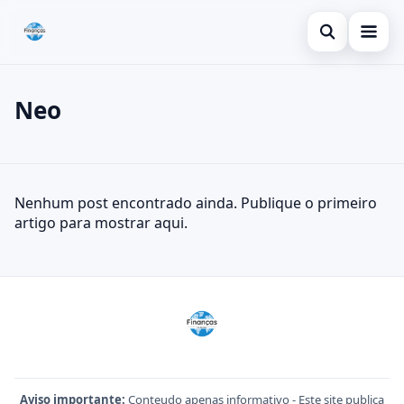
Abrir busca
Inicial
Neo
Buscar no site
Cartão de crédito
×
Buscar por:
Dicas
Neo
Nenhum post encontrado ainda. Publique o primeiro
Pressione Enter para buscar ou ESC para fechar.
Economia
artigo para mostrar aqui.
Aviso importante:
Conteudo apenas informativo - Este site publica