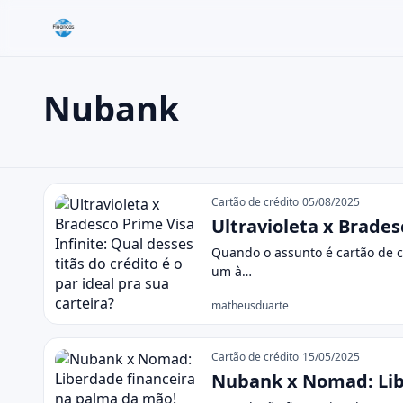
Nubank
Buscar no site
Buscar por:
Nubank
Pressione Enter para buscar ou ESC para fechar.
Cartão de crédito
05/08/2025
Ultravioleta x Bradesc
Quando o assunto é cartão de c
um à…
matheusduarte
Cartão de crédito
15/05/2025
Nubank x Nomad: Lib