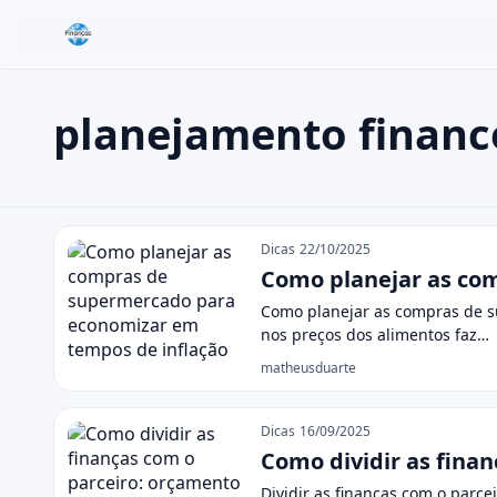
planejamento financ
Buscar no site
Buscar por:
planejamento financeiro
Pressione Enter para buscar ou ESC para fechar.
Dicas
22/10/2025
Como planejar as co
Como planejar as compras de s
nos preços dos alimentos faz…
matheusduarte
Dicas
16/09/2025
Como dividir as fina
Dividir as finanças com o parc