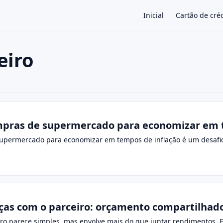
Inicial
Cartão de cré
eiro
×
mpras de supermercado para economizar em 
upermercado para economizar em tempos de inflação é um desafio 
nças com o parceiro: orçamento compartilhad
eiro parece simples, mas envolve mais do que juntar rendimentos. 