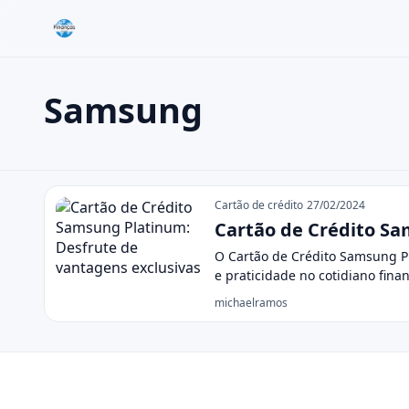
Samsung
Buscar no site
Buscar por:
Samsung
Pressione Enter para buscar ou ESC para fechar.
Cartão de crédito
27/02/2024
Cartão de Crédito Sa
O Cartão de Crédito Samsung P
e praticidade no cotidiano fina
michaelramos