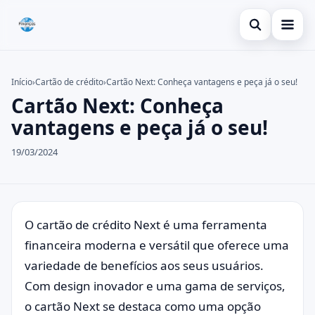
Abrir busca
Inicial
Início
›
Cartão de crédito
›
Cartão Next: Conheça vantagens e peça já o seu!
Cartão Next: Conheça
Buscar no site
Cartão de crédito
×
vantagens e peça já o seu!
Buscar por:
Dicas
19/03/2024
Pressione Enter para buscar ou ESC para fechar.
Economia
O cartão de crédito Next é uma ferramenta
financeira moderna e versátil que oferece uma
variedade de benefícios aos seus usuários.
Com design inovador e uma gama de serviços,
o cartão Next se destaca como uma opção