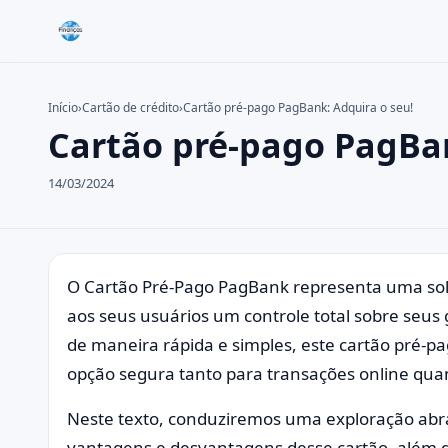
Início
›
Cartão de crédito
›
Cartão pré-pago PagBank: Adquira o seu!
Cartão pré-pago PagBan
Buscar no site
Buscar por:
14/03/2024
Pressione Enter para buscar ou ESC para fechar.
O Cartão Pré-Pago PagBank representa uma sol
aos seus usuários um controle total sobre seus 
de maneira rápida e simples, este cartão pré-
opção segura tanto para transações online quan
Neste texto, conduziremos uma exploração abran
vantagens e desvantagens desse cartão, além d