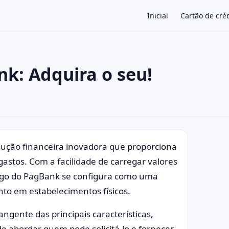
Inicial
Cartão de cré
k: Adquira o seu!
×
ução financeira inovadora que proporciona
gastos. Com a facilidade de carregar valores
pago do PagBank se configura como uma
to em estabelecimentos físicos.
gente das principais características,
e abordar quem pode solicitá-lo e fornecer