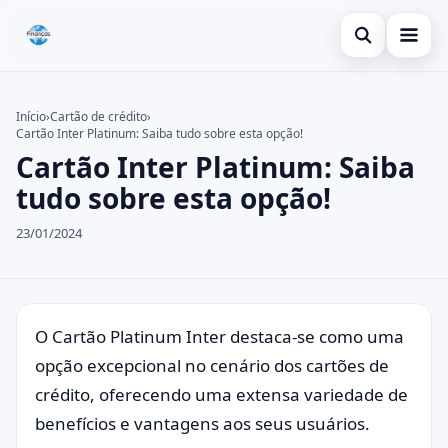
Abrir busca
Inicial
Início
›
Cartão de crédito
›
Cartão Inter Platinum: Saiba tudo sobre esta opção!
Buscar no site
Cartão de crédito
×
Cartão Inter Platinum: Saiba
Buscar por:
Dicas
tudo sobre esta opção!
Pressione Enter para buscar ou ESC para fechar.
Economia
23/01/2024
O Cartão Platinum Inter destaca-se como uma
opção excepcional no cenário dos cartões de
crédito, oferecendo uma extensa variedade de
benefícios e vantagens aos seus usuários.