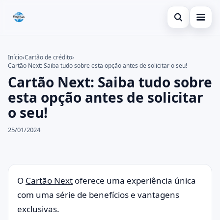
Abrir busca
Inicial
Início
›
Cartão de crédito
›
Cartão Next: Saiba tudo sobre esta opção antes de solicitar o seu!
Buscar no site
Cartão de crédito
×
Cartão Next: Saiba tudo sobre
Buscar por:
Dicas
esta opção antes de solicitar
o seu!
Pressione Enter para buscar ou ESC para fechar.
Economia
25/01/2024
O
Cartão Next
oferece uma experiência única
com uma série de benefícios e vantagens
exclusivas.