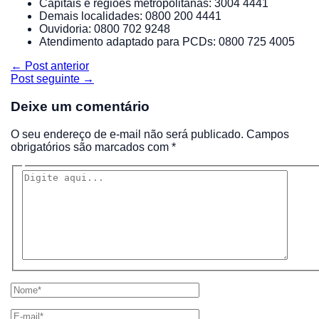
Capitais e regiões metropolitanas: 3004 4441
Demais localidades: 0800 200 4441
Ouvidoria: 0800 702 9248
Atendimento adaptado para PCDs: 0800 725 4005
Navegação de Post
←
Post anterior
Post seguinte
→
Deixe um comentário
O seu endereço de e-mail não será publicado.
Campos
obrigatórios são marcados com
*
Digite aqui...
Nome*
E-mail*