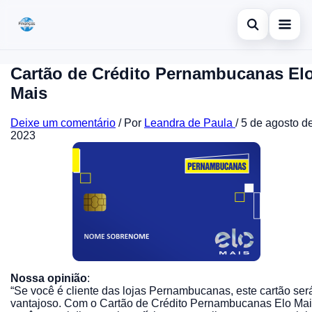
Abrir busca
Inicial
Cartão de Crédito Pernambucanas El
Mais
Cartão de crédito
Buscar no site
×
Deixe um comentário
/ Por
Leandra de Paula
/
5 de agosto d
Buscar por:
Dicas
2023
Economia
Pressione Enter para buscar ou ESC para fechar.
Nossa opinião
:
“Se você é cliente das lojas Pernambucanas, este cartão ser
vantajoso. Com o Cartão de Crédito Pernambucanas Elo Ma