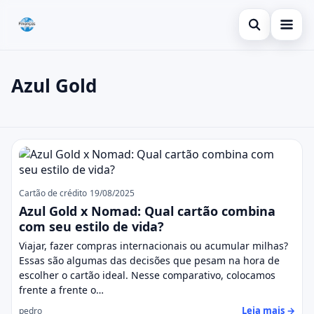
Abrir busca
Inicial
Azul Gold
Buscar no site
Cartão de crédito
×
Buscar por:
Dicas
Azul Gold
Pressione Enter para buscar ou ESC para fechar.
Economia
Cartão de crédito
19/08/2025
Azul Gold x Nomad: Qual cartão combina
com seu estilo de vida?
Viajar, fazer compras internacionais ou acumular milhas?
Essas são algumas das decisões que pesam na hora de
escolher o cartão ideal. Nesse comparativo, colocamos
frente a frente o…
Leia mais →
pedro