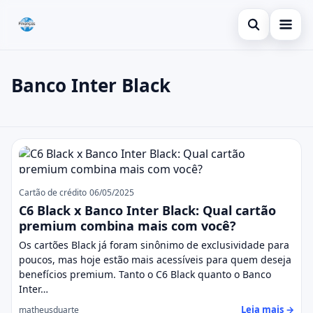
Abrir busca
Inicial
Banco Inter Black
Buscar no site
Cartão de crédito
×
Buscar por:
Dicas
Banco Inter Black
Pressione Enter para buscar ou ESC para fechar.
Economia
Cartão de crédito
06/05/2025
C6 Black x Banco Inter Black: Qual cartão
premium combina mais com você?
Os cartões Black já foram sinônimo de exclusividade para
poucos, mas hoje estão mais acessíveis para quem deseja
benefícios premium. Tanto o C6 Black quanto o Banco
Inter…
Leia mais →
matheusduarte